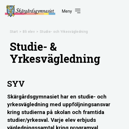
Meny
Start
>
Bli elev
>
Studie- och Yrkesvägledning
Studie- &
Yrkesvägledning
SYV
Skärgårdsgymnasiet har en studie- och
yrkesvägledning med uppföljningsansvar
kring studierna på skolan och framtida
studier/yrkesval. Varje elev erbjuds
vägledningssamtal kring programval,