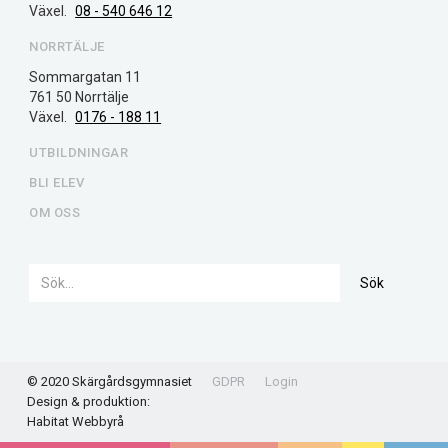
Växel. 
08 - 540 646 12
NORRTÄLJE
Sommargatan 11
761 50 Norrtälje
Växel. 
0176 - 188 11
UTBILDNINGAR
BLI ELEV
OM OSS
© 2020 Skärgårdsgymnasiet
GDPR
Login
Design & produktion:
Habitat Webbyrå