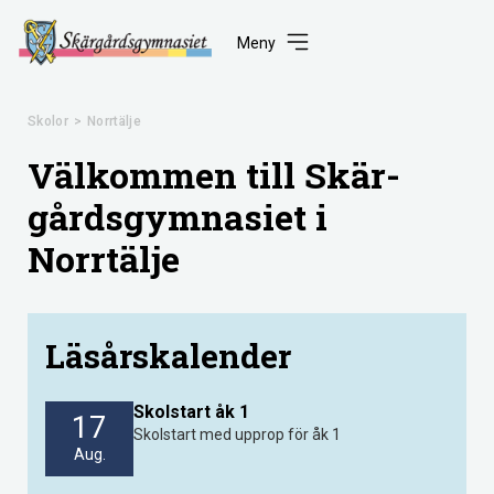
Meny
Skolor
>
Norrtälje
Välkommen till Skär­
gårds­gym­nasiet i
Norrtälje
Läsårskalender
Skolstart åk 1
17
Skolstart med upprop för åk 1
Aug.