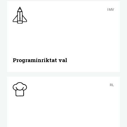
IMV
Programinriktat val
RL