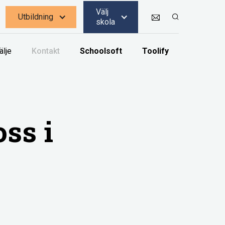
Välj
Utbildning
skola
älje
Kontakt
Schoolsoft
Toolify
ss i