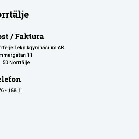
rtälje
st / Faktura
rrtelje Teknikgymnasium AB
mmargatan 11
 50 Norrtälje
elefon
6 - 188 11