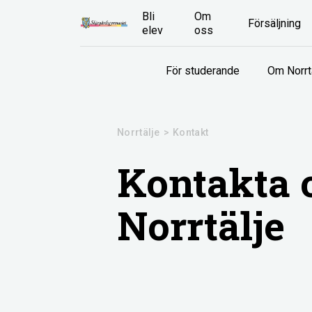
Bli
Om
Försäljning
elev
oss
För studerande
Om Norrt
Norrtälje
>
Kontakt
Kontakta o
Norrtälje