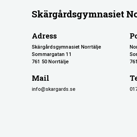
Skärgårdsgymnasiet Nor
Adress
Po
Skärgårdsgymnasiet Norrtälje
No
Sommargatan 11
So
761 50 Norrtälje
761
Mail
T
info@skargards.se
017