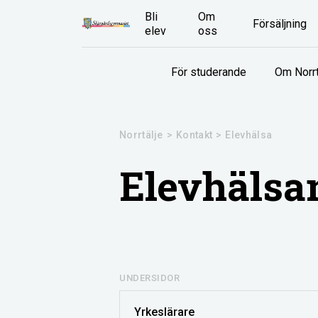
Bli
Om
Försäljning
elev
oss
För studerande
Om Norrt
Norrtälje
>
Kontakt
>
Elevhälsa
Elevhälsan
UNDERSIDOR
Yrkeslärare