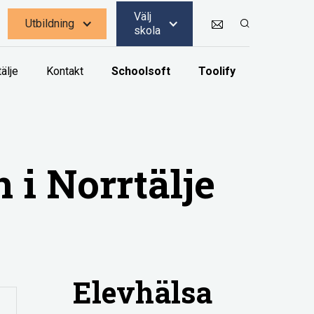
Välj
Utbildning
skola
älje
Kontakt
Schoolsoft
Toolify
 i Norrtälje
Elevhälsa