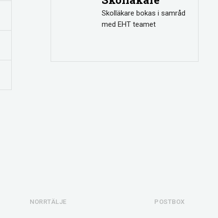
Skolläkare bokas i samråd
med EHT teamet
NORRTÄLJE
POSTBOX