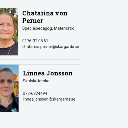
Chatarina von
Perner
Specialpedagog, Matematik
0176-32 08 61
chatarina.perner@skargards.se
Linnea Jonsson
Skolsköterska
073-6824494
linnea.jonsson@skargards.se