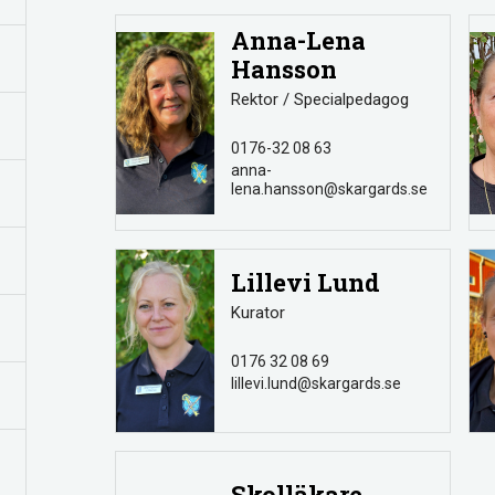
Anna-Lena
Hansson
Rektor / Specialpedagog
0176-32 08 63
anna-
lena.hansson@skargards.se
Lillevi Lund
Kurator
0176 32 08 69
lillevi.lund@skargards.se
Skolläkare