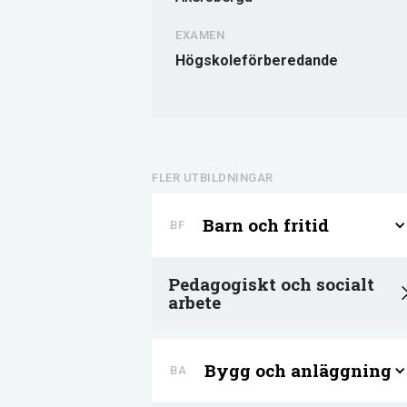
EXAMEN
Högskoleförberedande
FLER UTBILDNINGAR
Barn och fritid
BF
Pedagogiskt och socialt
arbete
Bygg och anläggning
BA