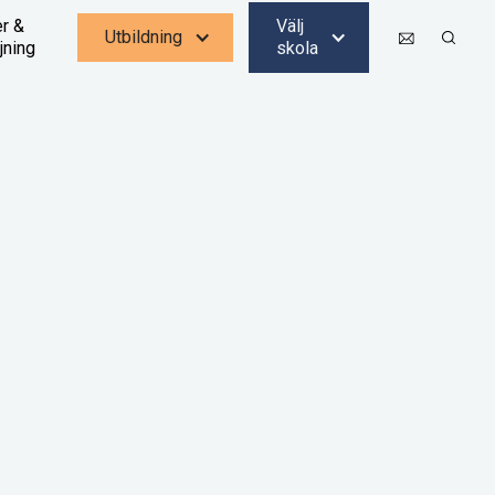
er &
Välj
Utbildning
jning‍
skola