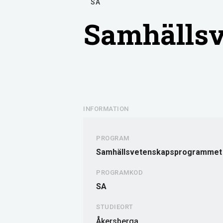
SA
Samhälls
INFORMATION
PROGRAM
Samhällsvetenskapsprogrammet
PROGRAMKOD
SA
STUDIEORT
Åkersberga