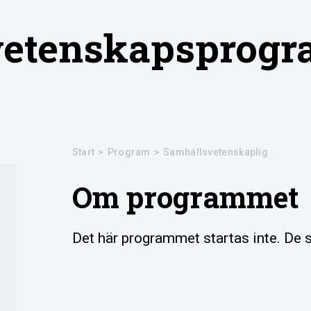
vetenskapsprog
Start
>
Program
>
Samhällsvetenskaplig
Om programmet
Det här programmet startas inte. De s